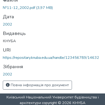
Вантажиться...
Файли
№11-12_2002.pdf
(3,97 MB)
Дата
2002
Видавець
КНУБА
URI
https://repositary.knuba.edu.ua/handle/123456789/14632
Зібрання
2002
Повна інформація про документ
Київський Національний Університет будівництва і
архітектури
copyright © 2026
КНУБА