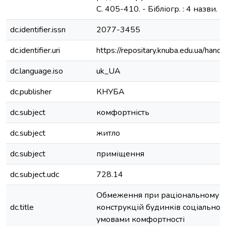
С. 405-410. - Бібліогр. : 4 назви.
dc.identifier.issn
2077-3455
dc.identifier.uri
https://repositary.knuba.edu.ua/h
dc.language.iso
uk_UA
dc.publisher
КНУБА
dc.subject
комфортність
dc.subject
житло
dc.subject
приміщення
dc.subject.udc
728.14
Обмеження при раціональному п
dc.title
конструкцій будинків соціальног
умовами комфортності