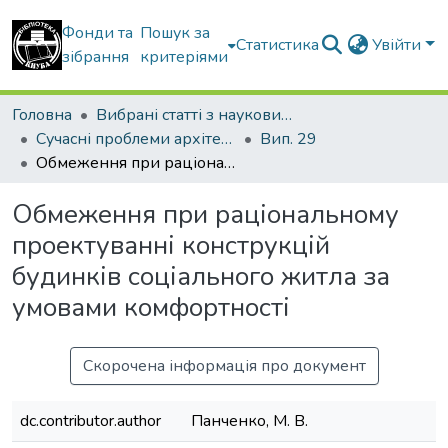
Фонди та
Пошук за
Статистика
Увійти
зібрання
критеріями
Головна
Вибрані статті з наукових збірників КНУБА
Сучасні проблеми архітектури та містобудування
Вип. 29
Обмеження при раціональному проектуванні конструкцій будинків соціального житла за умовами комфортності
Обмеження при раціональному
проектуванні конструкцій
будинків соціального житла за
умовами комфортності
Скорочена інформація про документ
dc.contributor.author
Панченко, М. В.