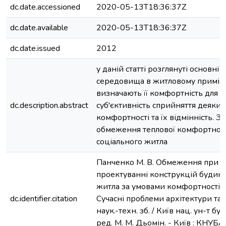
dc.date.accessioned
2020-05-13T18:36:37Z
dc.date.available
2020-05-13T18:36:37Z
dc.date.issued
2012
у даній статті розглянуті основні
середовища в житловому приміщ
визначають її комфортність для 
dc.description.abstract
суб'єктивність сприйняття деяких
комфортності та їх відмінність. 
обмеження теплової комфортност
соціального житла
Панченко М. В. Обмеження при 
проектуванні конструкцій будинк
житла за умовами комфортності / 
dc.identifier.citation
Сучасні проблеми архітектури та 
наук.-техн. зб. / Київ нац. ун-т буд-
ред. М. М. Дьомін. - Київ : КНУБА,