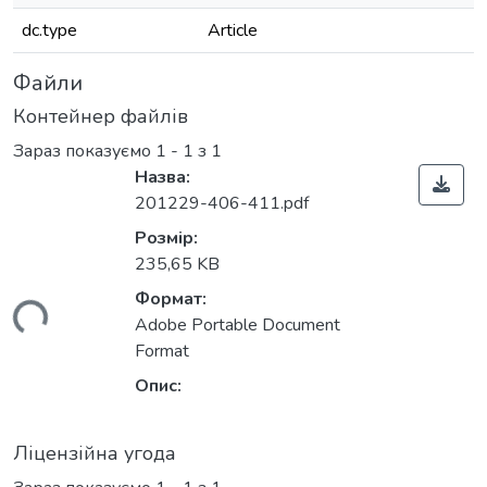
dc.type
Article
Файли
Контейнер файлів
Зараз показуємо
1 - 1 з 1
Назва:
201229-406-411.pdf
Розмір:
235,65 KB
Формат:
ться...
Adobe Portable Document
Format
Опис:
Ліцензійна угода