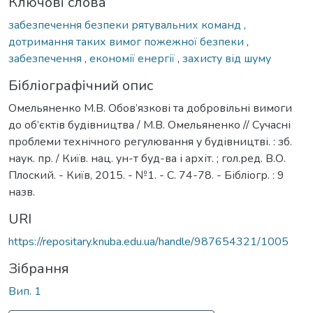
Ключові слова
забезпечення безпеки рятувальних команд
,
дотримання таких вимог пожежної безпеки
,
забезпечення
,
економії енергії
,
захисту від шуму
Бібліографічний опис
Омельяненко М.В. Обов’язкові та добровільні вимоги
до об’єктів будівництва / М.В. Омельяненко // Сучасні
проблеми технічного регулювання у будівництві. : зб.
наук. пр. / Київ. нац. ун-т буд-ва і архіт. ; гол.ред. В.О.
Плоский. - Київ, 2015. - №1. - С. 74-78. - Бібліогр. : 9
назв.
URI
https://repositary.knuba.edu.ua/handle/987654321/1005
Зібрання
Вип. 1