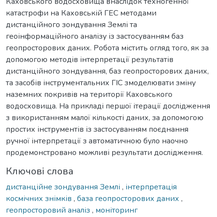
Каховського водосховища внаслідок техногенної
катастрофи на Каховській ГЕС методами
дистанційного зондування Землі та
геоінформаційного аналізу із застосуванням баз
геопросторових даних. Робота містить огляд того, як за
допомогою методів інтерпретації результатів
дистанційного зондування, баз геопросторових даних,
та засобів інструментальних ГІС змоделювати зміну
наземних покривів на території Каховського
водосховища. На прикладі першої ітерації дослідження
з використанням малої кількості даних, за допомогою
простих інструментів із застосуванням поєднання
ручної інтерпретації з автоматичною було наочно
продемонстровано можливі результати дослідження.
Ключові слова
дистанційне зондування Землі
,
інтерпретація
космічних знімків
,
база геопросторових даних
,
геопросторовий аналіз
,
моніторинг