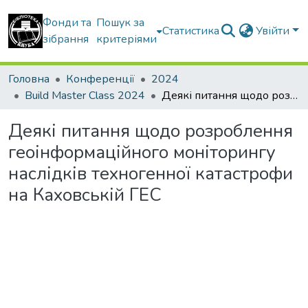
Фонди та
Пошук за
Статистика
Увійти
зібрання
критеріями
Головна
Конференції
2024
Build Master Class 2024
Деякі питання щодо розроблення геоінформаційного моніторингу наслідків техногенної катастрофи на Каховській ГЕС
Деякі питання щодо розроблення
геоінформаційного моніторингу
наслідків техногенної катастрофи
на Каховській ГЕС