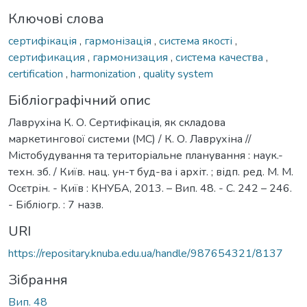
Ключові слова
сертифікація
,
гармонізація
,
система якості
,
сертификация
,
гармонизация
,
система качества
,
certification
,
harmonization
,
quality system
Бібліографічний опис
Лаврухіна К. О. Сертифікація, як складова
маркетингової системи (МС) / К. О. Лаврухіна //
Містобудування та територіальне планування : наук.-
техн. зб. / Київ. нац. ун-т буд-ва і архіт. ; відп. ред. М. М.
Осєтрін. - Київ : КНУБА, 2013. – Вип. 48. - С. 242 – 246.
- Бібліогр. : 7 назв.
URI
https://repositary.knuba.edu.ua/handle/987654321/8137
Зібрання
Вип. 48