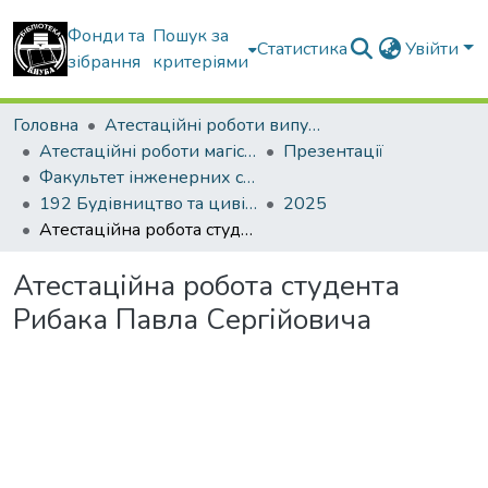
Фонди та
Пошук за
Статистика
Увійти
зібрання
критеріями
Головна
Атестаційні роботи випускників
Атестаційні роботи магістрів
Презентації
Факультет інженерних систем та екології
192 Будівництво та цивільна інженерія. Водопостачання та водовідведення
2025
Атестаційна робота студента Рибака Павла Сергійовича
Атестаційна робота студента
Рибака Павла Сергійовича