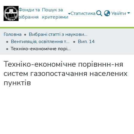
Фонди та
Пошук за
Статистика
Увійти
зібрання
критеріями
Головна
Вибрані статті з наукових збірників КНУБА
Вентиляція, освітлення та теплогазопостачання
Вип. 14
Техніко-економічне порівннн-ня систем газопостачання населених пунктів
Техніко-економічне порівннн-ня
систем газопостачання населених
пунктів