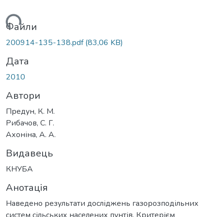
житься...
Файли
200914-135-138.pdf
(83,06 KB)
Дата
2010
Автори
Предун, К. М.
Рибачов, С. Г.
Ахоніна, А. А.
Видавець
КНУБА
Анотація
Наведено результати досліджень газорозподільних
систем сільських населених пунтів. Критерієм