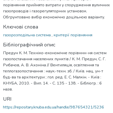
порівняння прийнято витрати у спорудження вуличних
газопроводів і газорегуляторних установок.
Обгрунтовано вибір економічно доцільною варіанту.
Ключові слова
газорозподільна система
,
критерії порівняння
Бібліографічний опис
Предун К. М. Техніко-економічне порівннн-ня систем
газопостачання населених пунктів / К. М. Предун, С. Г.
Рибачов, А. В. Ахоніна // Вентиляція, освітлення та
теплогазопостачання : наук.-техн. зб. / Київ. нац. ун-т
буд-ва та архітектури ; гол. ред. Е. С. Малкін. - Київ :
КНУБА, 2010. - Вип. 14. - С. 135 - 138. - Бібліогр. : 6
назв.
URI
https://repositary.knuba.edu.ua/handle/987654321/5236