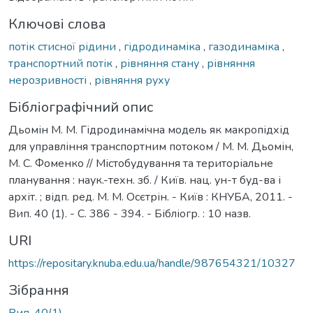
Ключові слова
потік стисної рідини
,
гідродинаміка
,
газодинаміка
,
транспортний потік
,
рівняння стану
,
рівняння
нерозривності
,
рівняння руху
Бібліографічний опис
Дьомін М. М. Гідродинамічна модель як макропідхід
для управління транспортним потоком / М. М. Дьомін,
М. С. Фоменко // Містобудування та територіальне
планування : наук.-техн. зб. / Київ. нац. ун-т буд-ва і
архіт. ; відп. ред. М. М. Осєтрін. - Київ : КНУБА, 2011. -
Вип. 40 (1). - С. 386 - 394. - Бібліогр. : 10 назв.
URI
https://repositary.knuba.edu.ua/handle/987654321/10327
Зібрання
Вип. 40(1)