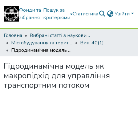
Фонди та
Пошук за
Статистика
Увійти
зібрання
критеріями
Головна
Вибрані статті з наукових збірників КНУБА
Містобудування та територіальне планування
Вип. 40(1)
Гідродинамічна модель як макропідхід для управління транспортним потоком
Гідродинамічна модель як
макропідхід для управління
транспортним потоком