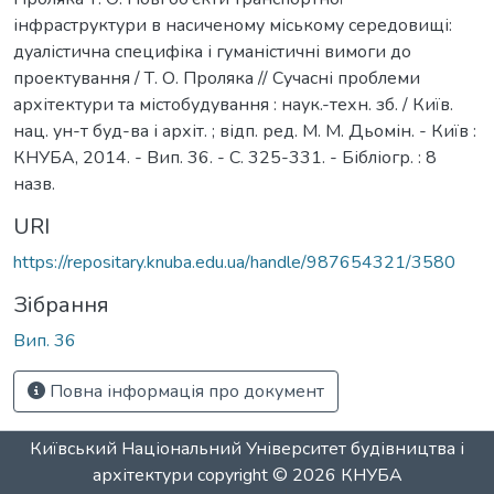
інфраструктури в насиченому міському середовищі:
дуалістична специфіка і гуманістичні вимоги до
проектування / Т. О. Проляка // Сучасні проблеми
архітектури та містобудування : наук.-техн. зб. / Київ.
нац. ун-т буд-ва і архіт. ; відп. ред. М. М. Дьомін. - Київ :
КНУБА, 2014. - Вип. 36. - С. 325-331. - Бібліогр. : 8
назв.
URI
https://repositary.knuba.edu.ua/handle/987654321/3580
Зібрання
Вип. 36
Повна інформація про документ
Київський Національний Університет будівництва і
архітектури
copyright © 2026
КНУБА