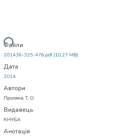
ься...
Файли
201436-325-476.pdf
(10,27 MB)
Дата
2014
Автори
Проляка, Т. О.
Видавець
КНУБА
Анотація