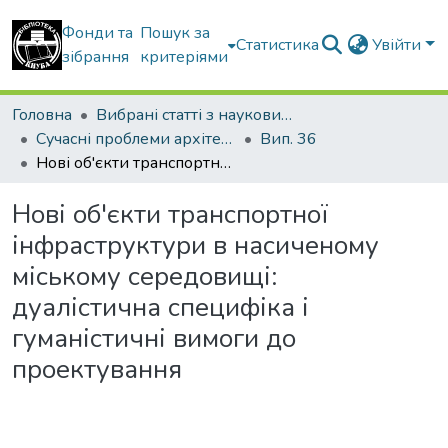
Фонди та
Пошук за
Статистика
Увійти
зібрання
критеріями
Головна
Вибрані статті з наукових збірників КНУБА
Сучасні проблеми архітектури та містобудування
Вип. 36
Нові об'єкти транспортної інфраструктури в насиченому міському середовищі: дуалістична специфіка і гуманістичні вимоги до проектування
Нові об'єкти транспортної
інфраструктури в насиченому
міському середовищі:
дуалістична специфіка і
гуманістичні вимоги до
проектування