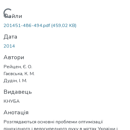
Вантажиться...
Файли
201451-486-494.pdf
(459,02 KB)
Дата
2014
Автори
Рейцен, Є. О.
Гаєвська, К. М.
Дудін, І. М.
Видавець
КНУБА
Анотація
Розглядаються основні проблеми оптимізації
пішохідного і велосипедного руху в містах України і