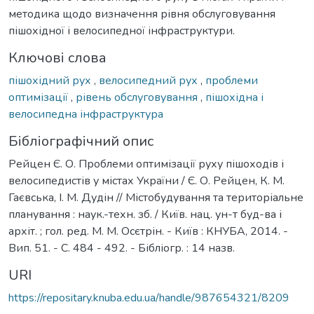
методика щодо визначення рівня обслуговування
пішохідної і велосипедної інфраструктури.
Ключові слова
пішохідний рух
,
велосипедний рух
,
проблеми
оптимізації
,
рівень обслуговування
,
пішохідна і
велосипедна інфраструктура
Бібліографічний опис
Рейцен Є. О. Проблеми оптимізації руху пішоходів і
велосипедистів у містах України / Є. О. Рейцен, К. М.
Гаєвська, І. М. Дудін // Містобудування та територіальне
планування : наук.-техн. зб. / Київ. нац. ун-т буд-ва і
архіт. ; гол. ред. М. М. Осєтрін. - Київ : КНУБА, 2014. -
Вип. 51. - С. 484 - 492. - Бібліогр. : 14 назв.
URI
https://repositary.knuba.edu.ua/handle/987654321/8209