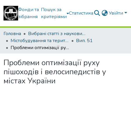
Фонди та
Пошук за
Статистика
Увійти
зібрання
критеріями
Головна
Вибрані статті з наукових збірників КНУБА
Містобудування та територіальне планування
Вип. 51
Проблеми оптимізації руху пішоходів і велосипедистів у містах України
Проблеми оптимізації руху
пішоходів і велосипедистів у
містах України