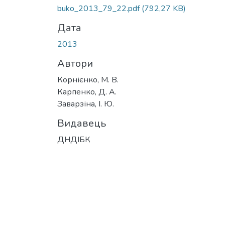
Вантажиться...
buko_2013_79_22.pdf
(792,27 KB)
Дата
2013
Автори
Корнієнко, М. В.
Карпенко, Д. А.
Заварзіна, І. Ю.
Видавець
ДНДІБК