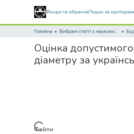
Фонди та зібрання
Пошук за критерія
Головна
Вибрані статті з наукових збірників КНУБА
Буд
Оцінка допустимого
діаметру за україн
Файли