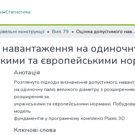
ми
Статистика
івельні конструкції
Вип. 79
Оцінка допустимого навантаження на одиночну палю великого діаметру за українськими та європейськи
 навантаження на одиночн
ськими та європейськими н
Анотація
Розглянуто підходи визначення допустимого наван
на одиночну палю великого діаметру з розширенням
розширення за
українськими та європейськими нормами. Побудова
модель
фундаментів у програмному комплексі Plaxis 3D
Ключові слова