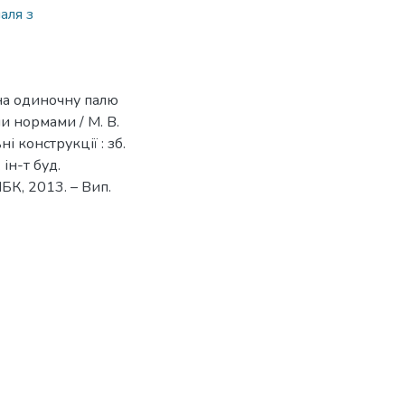
аля з
на одиночну палю
и нормами / М. В.
ні конструкції : зб.
ін-т буд.
ІБК, 2013. – Вип.