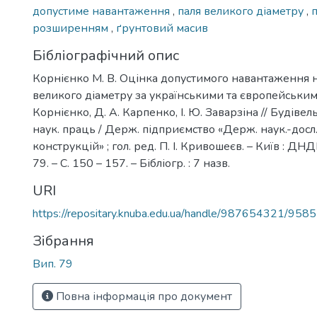
допустиме навантаження
,
паля великого діаметру
,
п
розширенням
,
ґрунтовий масив
Бібліографічний опис
Корнієнко М. В. Оцінка допустимого навантаження 
великого діаметру за українськими та європейським
Корнієнко, Д. А. Карпенко, І. Ю. Заварзіна // Будівель
наук. праць / Держ. підприємство «Держ. наук.-досл. 
конструкцій» ; гол. ред. П. І. Кривошеєв. – Київ : ДНД
79. – С. 150 – 157. – Бібліогр. : 7 назв.
URI
https://repositary.knuba.edu.ua/handle/987654321/9585
Зібрання
Вип. 79
Повна інформація про документ