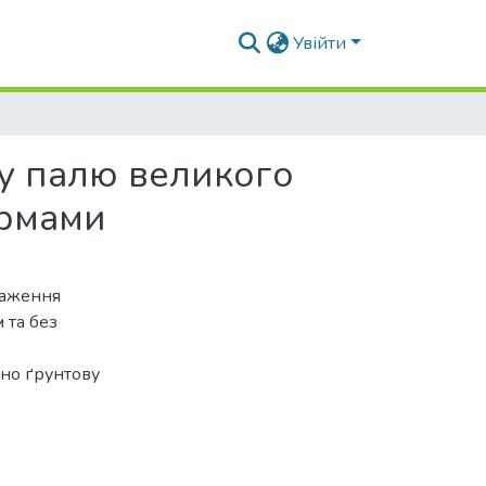
Увійти
ми нормами
у палю великого
ормами
таження
 та без
но ґрунтову