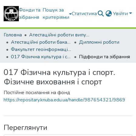
Фонди та
Пошук за
Статистика
Увійти
зібрання
критеріями
Головна
Атестаційні роботи випускників
Атестаційні роботи бакалаврів
Дипломні роботи
Факультет геоінформаційних систем та управління територіями
017 Фізична культура і спорт. Фізичне виховання і спорт
Підфонди та зібрання
017 Фізична культура і спорт.
Фізичне виховання і спорт
Постійне посилання на фонд
https://repositary.knuba.edu.ua/handle/987654321/9869
Переглянути