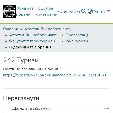
Фонди та
Пошук за
Статистика
Увійти
зібрання
критеріями
Головна
Атестаційні роботи випускників
Атестаційні роботи магістрів
Презентації
Факультет геоінформаційних систем та управління територіями
242 Туризм
Підфонди та зібрання
242 Туризм
Постійне посилання на фонд
https://repositary.knuba.edu.ua/handle/987654321/10061
Переглянути