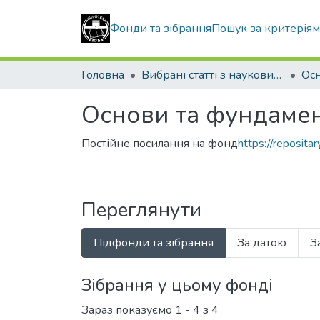
Фонди та зібрання
Пошук за критерія
Головна
Вибрані статті з наукових збірників КНУБА
Ос
Основи та фундаме
Постійне посилання на фонд
https://reposit
Переглянути
Підфонди та зібрання
За датою
З
Зібрання у цьому фонді
Зараз показуємо
1 - 4 з 4