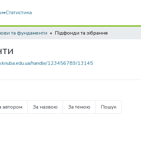
ми
Статистика
нови та фундаменти
Підфонди та зібрання
нти
ary.knuba.edu.ua/handle/123456789/13145
а автором
За назвою
За темою
Пошук