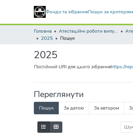
Фонди та зібрання
Пошук за критерія
Головна
Атестаційні роботи випускників
2025
Пошук
2025
Постійний URI для цього зібрання
https://r
Переглянути
Пошук
За датою
За автором
З