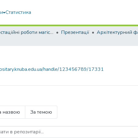
ми
Статистика
Атестаційні роботи магістрів
Презентації
Архітектурний ф
epositary.knuba.edu.ua/handle/123456789/17331
а назвою
За темою