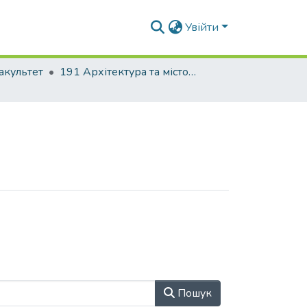
Увійти
акультет
191 Архітектура та містобудування. Дизайн архітектурного середовища
Пошук