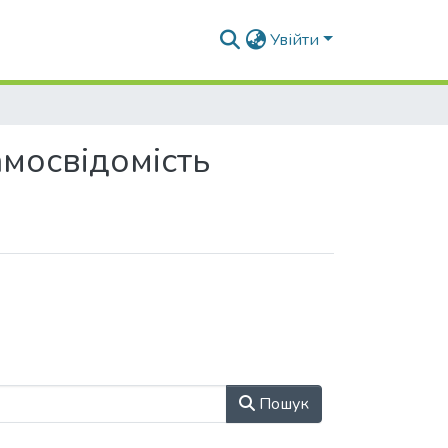
Увійти
амосвідомість
Пошук