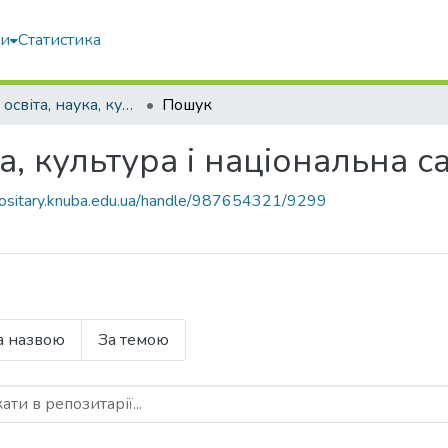
ми
Статистика
Молодь, освіта, наука, культура і національна самосвідомість
Пошук
а, культура і національна с
epositary.knuba.edu.ua/handle/987654321/9299
а назвою
За темою