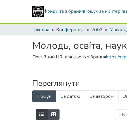
Фонди та зібрання
Пошук за критерія
Головна
Конференції
2002
Молодь, освіта, наук
Постійний URI для цього зібрання
https://r
Переглянути
Пошук
За датою
За автором
З