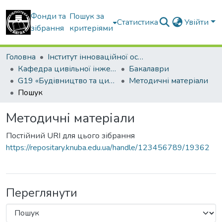
Фонди та
Пошук за
Статистика
Увійти
зібрання
критеріями
Головна
Інститут інноваційної освіти Київського національного університету будівництва і архітектури
Кафедра цивільної інженерії
Бакалаври
G19 «Будівництво та цивільна інженерія» ОПП «Водопостачання та водовідведення»
Методичні матеріали
Пошук
Методичні матеріали
Постійний URI для цього зібрання
https://repositary.knuba.edu.ua/handle/123456789/19362
Переглянути