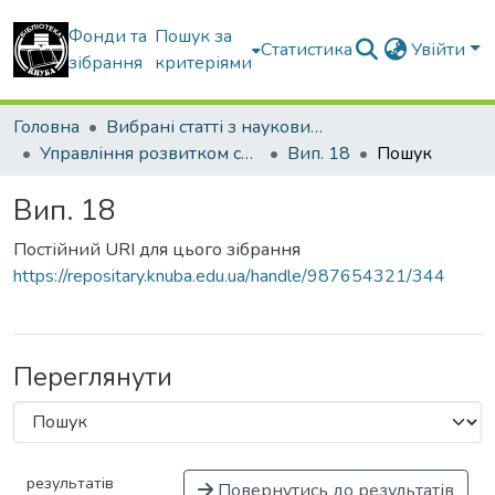
Фонди та
Пошук за
Статистика
Увійти
зібрання
критеріями
Головна
Вибрані статті з наукових збірників КНУБА
Управління розвитком складних систем
Вип. 18
Пошук
Вип. 18
Постійний URI для цього зібрання
https://repositary.knuba.edu.ua/handle/987654321/344
Переглянути
результатів
Повернутись до результатів