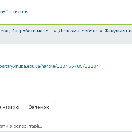
ми
Статистика
Атестаційні роботи магістрів
Дипломні роботи
epositary.knuba.edu.ua/handle/123456789/12284
а назвою
За темою