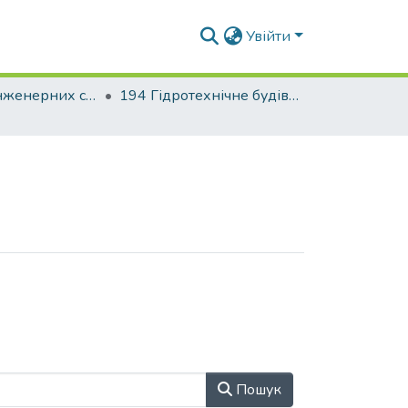
Увійти
Факультет інженерних систем та екології
194 Гідротехнічне будівництво, водна інженерія та водні технології. Водогосподарське будівництво і управління водними ресурсами та системами
Пошук