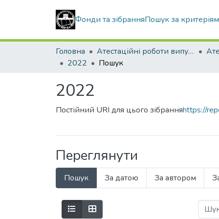
Фонди та зібрання
Пошук за критерія
Головна
Атестаційні роботи випускників
2022
Пошук
2022
Постійний URI для цього зібрання
https://r
Переглянути
Пошук
За датою
За автором
З