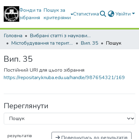
Фонди та
Пошук за
Статистика
Увійти
зібрання
критеріями
Головна
Вибрані статті з наукових збірників КНУБА
Містобудування та територіальне планування
Вип. 35
Пошук
Вип. 35
Постійний URI для цього зібрання
https://repositary.knuba.edu.ua/handle/987654321/169
Переглянути
результатів
Повернутись до результатів