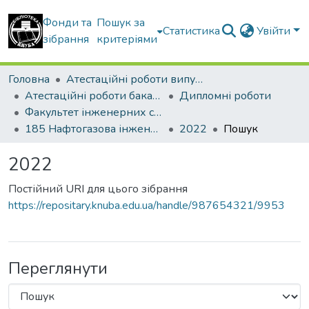
Фонди та
Пошук за
Статистика
Увійти
зібрання
критеріями
Головна
Атестаційні роботи випускників
Атестаційні роботи бакалаврів
Дипломні роботи
Факультет інженерних систем та екології
185 Нафтогазова інженерія та технології
2022
Пошук
2022
Постійний URI для цього зібрання
https://repositary.knuba.edu.ua/handle/987654321/9953
Переглянути