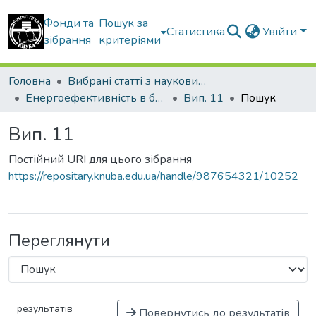
Фонди та
Пошук за
Статистика
Увійти
зібрання
критеріями
Головна
Вибрані статті з наукових збірників КНУБА
Енергоефективність в будівництві та архітектурі
Вип. 11
Пошук
Вип. 11
Постійний URI для цього зібрання
https://repositary.knuba.edu.ua/handle/987654321/10252
Переглянути
результатів
Повернутись до результатів