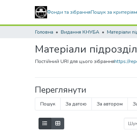
Фонди та зібрання
Пошук за критерія
Головна
Видання КНУБА
Матеріали підрозділ
Постійний URI для цього зібрання
https://r
Переглянути
Пошук
За датою
За автором
З