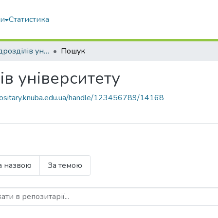
ми
Статистика
Матеріали підрозділів університету
Пошук
ів університету
epositary.knuba.edu.ua/handle/123456789/14168
а назвою
За темою