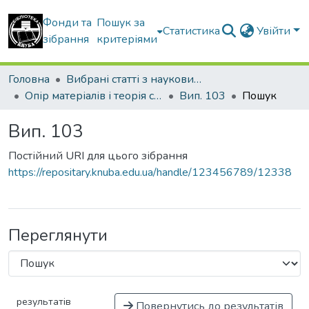
Фонди та
Пошук за
Статистика
Увійти
зібрання
критеріями
Головна
Вибрані статті з наукових збірників КНУБА
Опір матеріалів і теорія споруд
Вип. 103
Пошук
Вип. 103
Постійний URI для цього зібрання
https://repositary.knuba.edu.ua/handle/123456789/12338
Переглянути
результатів
Повернутись до результатів