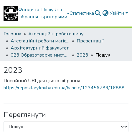
Фонди та
Пошук за
Статистика
Увійти
зібрання
критеріями
Головна
Атестаційні роботи випускників
Атестаційні роботи магістрів
Презентації
Архітектурний факультет
023 Образотворче мистецтво, декор. мистецтво, реставрація. Художньо-декоративне оздоблення інтер’єру
2023
Пошук
2023
Постійний URI для цього зібрання
https://repositary.knuba.edu.ua/handle/123456789/16888
Переглянути