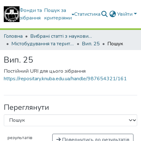
Фонди та
Пошук за
Статистика
Увійти
зібрання
критеріями
Головна
Вибрані статті з наукових збірників КНУБА
Містобудування та територіальне планування
Вип. 25
Пошук
Вип. 25
Постійний URI для цього зібрання
https://repositary.knuba.edu.ua/handle/987654321/161
Переглянути
результатів
Повернутись до результатів