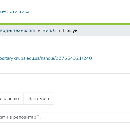
ми
Статистика
водні технології
Вип. 6
Пошук
epositary.knuba.edu.ua/handle/987654321/240
а назвою
За темою