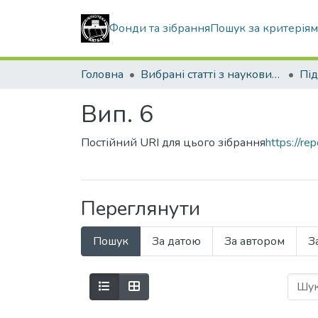
Фонди та зібрання
Пошук за критерія
Головна
Вибрані статті з наукових збірників КНУБА
Під
Вип. 6
Постійний URI для цього зібрання
https://r
Переглянути
Пошук
За датою
За автором
З