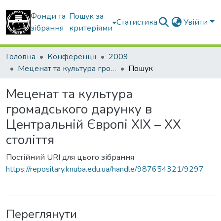
Фонди та
Пошук за
Статистика
Увійти
зібрання
критеріями
Головна
Конференції
2009
Меценат та культура громадського дарунку в Центральній Європі XIX – XX століття
Пошук
Меценат та культура
громадського дарунку в
Центральній Європі XIX – XX
століття
Постійний URI для цього зібрання
https://repositary.knuba.edu.ua/handle/987654321/9297
Переглянути