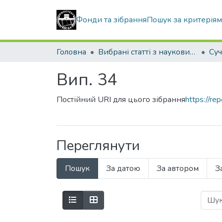
Фонди та зібрання
Пошук за критерія
Головна
Вибрані статті з наукових збірників КНУБА
Вип. 34
Постійний URI для цього зібрання
https://r
Переглянути
Пошук
За датою
За автором
З