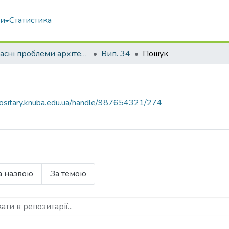
ми
Статистика
Сучасні проблеми архітектури та містобудування
Вип. 34
Пошук
epositary.knuba.edu.ua/handle/987654321/274
а назвою
За темою