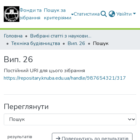
Фонди та
Пошук за
Статистика
Увійти
зібрання
критеріями
Головна
Вибрані статті з наукових збірників КНУБА
Техніка будівництва
Вип. 26
Пошук
Вип. 26
Постійний URI для цього зібрання
https://repositary.knuba.edu.ua/handle/987654321/317
Переглянути
результатів
Повернутись до результатів